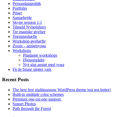
Persondatapolitik
Portfolio
Priser
Samarbejde
Skype session 1:1
Tilmeld Nyhedsbrev
Tre magiske øvelser
Træningshæfte
Workshop øvehæfte
Zoom – ansigtsyoga
Workshops
Planlagte workshops
Øjenområdet
Nyt glat ansigt med yoga
Få de brune pletter væk
Recent Posts
The best free multipurpose WordPress theme just got better!
Built-in multiple color schemes
Premium one-on-one support.
Sunset Photos
Path through the Forest