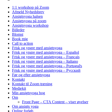
1:1 workshop på Zoom
Afmeld Nyhedsbrev
Ansigtsyoga halsen
Ansigtsyoga på zoom
Ansigtsyoga workshop
Billeder
Blomst
Book mig
Call to action
Frisk og yngre med ansigtsyoga
Frisk og yngre med ansigtsyoga – Español
Frisk og yngre med ansigtsyoga – Français
Frisk og yngre med ansigtsyoga – Italiano
Frisk og yngre med ansigtsyoga – Português
Frisk og yngre med ansigtsyoga – Русский
Før og efter ansigtsyoga
Kontakt
Kontakt til Zoom træning
Mediekit
Min ansigtsyoga bog
Om
Front Page – CTA Content – viser øvelser
Om ansigts yoga
Online forløb