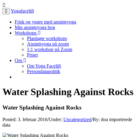
Yogafacelift
Frisk og yngre med ansigtsyoga
Min ansigtsyoga bog
Workshops
Planlagte workshops
Ansigtsyoga på zoom
1:1 workshop på Zoom
Priser
Om
Om Yoga Facelift
Persondatapolitik
Water Splashing Against Rocks
Water Splashing Against Rocks
Posted:
3. februar 2016
/
Under:
Uncategorized
/
By:
doa importerede
data