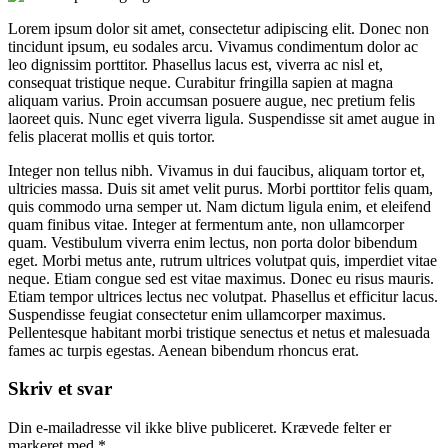
Lorem ipsum dolor sit amet, consectetur adipiscing elit. Donec non
tincidunt ipsum, eu sodales arcu. Vivamus condimentum dolor ac
leo dignissim porttitor. Phasellus lacus est, viverra ac nisl et,
consequat tristique neque. Curabitur fringilla sapien at magna
aliquam varius. Proin accumsan posuere augue, nec pretium felis
laoreet quis. Nunc eget viverra ligula. Suspendisse sit amet augue in
felis placerat mollis et quis tortor.
Integer non tellus nibh. Vivamus in dui faucibus, aliquam tortor et,
ultricies massa. Duis sit amet velit purus. Morbi porttitor felis quam,
quis commodo urna semper ut. Nam dictum ligula enim, et eleifend
quam finibus vitae. Integer at fermentum ante, non ullamcorper
quam. Vestibulum viverra enim lectus, non porta dolor bibendum
eget. Morbi metus ante, rutrum ultrices volutpat quis, imperdiet vitae
neque. Etiam congue sed est vitae maximus. Donec eu risus mauris.
Etiam tempor ultrices lectus nec volutpat. Phasellus et efficitur lacus.
Suspendisse feugiat consectetur enim ullamcorper maximus.
Pellentesque habitant morbi tristique senectus et netus et malesuada
fames ac turpis egestas. Aenean bibendum rhoncus erat.
Skriv et svar
Din e-mailadresse vil ikke blive publiceret.
Krævede felter er
markeret med
*