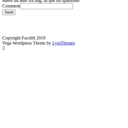
Hører du ikke fra mig, så tjek dit spamfilter
Comment
Send
Copyright Facelift 2019
Vega Wordpress Theme by
LyraThemes