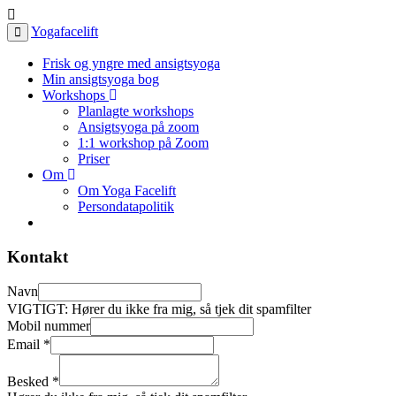
Yogafacelift
Frisk og yngre med ansigtsyoga
Min ansigtsyoga bog
Workshops
Planlagte workshops
Ansigtsyoga på zoom
1:1 workshop på Zoom
Priser
Om
Om Yoga Facelift
Persondatapolitik
Kontakt
Navn
VIGTIGT: Hører du ikke fra mig, så tjek dit spamfilter
Mobil nummer
Email
*
Besked
*