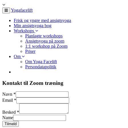
Yogafacelift
Frisk og yngre med ansigtsyoga
Min ansigtsyoga bog
Workshops
Planlagte workshops
Ansigtsyoga på zoom
1:1 workshop på Zoom
Priser
Om
Om Yoga Facelift
Persondatapolitik
Kontakt til Zoom træning
Navn
*
Email
*
Besked
*
Name
Tilmeld