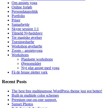
Om ansigts yoga
Online forløb
Persondatapolitik
Portfolio
Priser
Samarbejde
Skype session 1:1
Tilmeld Nyhedsbrev
Tre magiske øvelser
Træningshæfte
Workshop øvehæfte
Zoom – ansigtsyoga
Workshops
Planlagte workshops
Øjenområdet
Nyt glat ansigt med yoga
Få de brune pletter væk
Recent Posts
The best free multipurpose WordPress theme just got better!
Built-in multiple color schemes
Premium one-on-one support.
Sunset Photos