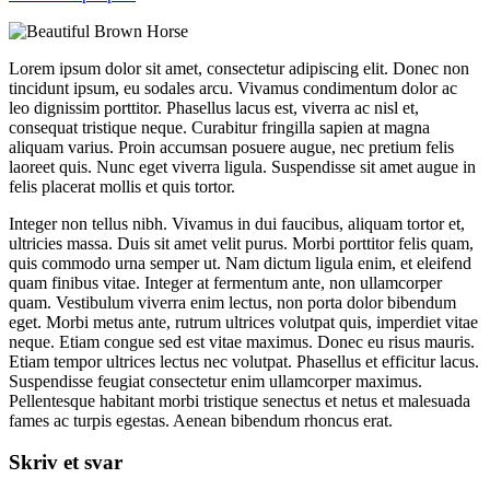
Lorem ipsum dolor sit amet, consectetur adipiscing elit. Donec non
tincidunt ipsum, eu sodales arcu. Vivamus condimentum dolor ac
leo dignissim porttitor. Phasellus lacus est, viverra ac nisl et,
consequat tristique neque. Curabitur fringilla sapien at magna
aliquam varius. Proin accumsan posuere augue, nec pretium felis
laoreet quis. Nunc eget viverra ligula. Suspendisse sit amet augue in
felis placerat mollis et quis tortor.
Integer non tellus nibh. Vivamus in dui faucibus, aliquam tortor et,
ultricies massa. Duis sit amet velit purus. Morbi porttitor felis quam,
quis commodo urna semper ut. Nam dictum ligula enim, et eleifend
quam finibus vitae. Integer at fermentum ante, non ullamcorper
quam. Vestibulum viverra enim lectus, non porta dolor bibendum
eget. Morbi metus ante, rutrum ultrices volutpat quis, imperdiet vitae
neque. Etiam congue sed est vitae maximus. Donec eu risus mauris.
Etiam tempor ultrices lectus nec volutpat. Phasellus et efficitur lacus.
Suspendisse feugiat consectetur enim ullamcorper maximus.
Pellentesque habitant morbi tristique senectus et netus et malesuada
fames ac turpis egestas. Aenean bibendum rhoncus erat.
Skriv et svar