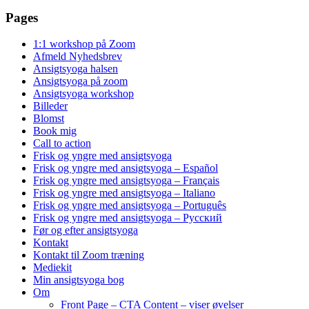
Pages
1:1 workshop på Zoom
Afmeld Nyhedsbrev
Ansigtsyoga halsen
Ansigtsyoga på zoom
Ansigtsyoga workshop
Billeder
Blomst
Book mig
Call to action
Frisk og yngre med ansigtsyoga
Frisk og yngre med ansigtsyoga – Español
Frisk og yngre med ansigtsyoga – Français
Frisk og yngre med ansigtsyoga – Italiano
Frisk og yngre med ansigtsyoga – Português
Frisk og yngre med ansigtsyoga – Русский
Før og efter ansigtsyoga
Kontakt
Kontakt til Zoom træning
Mediekit
Min ansigtsyoga bog
Om
Front Page – CTA Content – viser øvelser