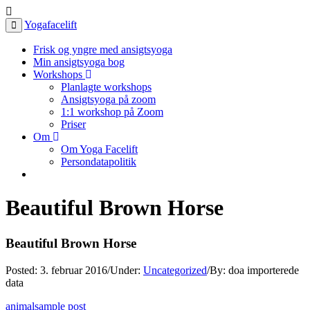
Yogafacelift
Frisk og yngre med ansigtsyoga
Min ansigtsyoga bog
Workshops
Planlagte workshops
Ansigtsyoga på zoom
1:1 workshop på Zoom
Priser
Om
Om Yoga Facelift
Persondatapolitik
Beautiful Brown Horse
Beautiful Brown Horse
Posted:
3. februar 2016
/
Under:
Uncategorized
/
By:
doa importerede
data
animal
sample post