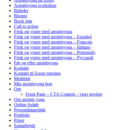
Ansigtsyoga på zoom
Ansigtsyoga workshop
Billeder
Blomst
Book mig
Call to action
Frisk og yngre med ansigtsyoga
Frisk og yngre med ansigtsyoga – Español
Frisk og yngre med ansigtsyoga – Français
Frisk og yngre med ansigtsyoga – Italiano
Frisk og yngre med ansigtsyoga – Português
Frisk og yngre med ansigtsyoga – Русский
Før og efter ansigtsyoga
Kontakt
Kontakt til Zoom træning
Mediekit
Min ansigtsyoga bog
Om
Front Page – CTA Content – viser øvelser
Om ansigts yoga
Online forløb
Persondatapolitik
Portfolio
Priser
Samarbejde