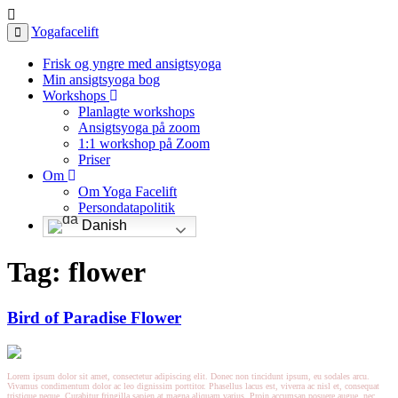
Yogafacelift
Frisk og yngre med ansigtsyoga
Min ansigtsyoga bog
Workshops
Planlagte workshops
Ansigtsyoga på zoom
1:1 workshop på Zoom
Priser
Om
Om Yoga Facelift
Persondatapolitik
Danish
Tag: flower
Bird of Paradise Flower
Lorem ipsum dolor sit amet, consectetur adipiscing elit. Donec non tincidunt ipsum, eu sodales arcu.
Vivamus condimentum dolor ac leo dignissim porttitor. Phasellus lacus est, viverra ac nisl et, consequat
tristique neque. Curabitur fringilla sapien at magna aliquam varius. Proin accumsan posuere augue, nec