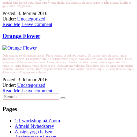
pretium felis laoreet quis. Nunc eget viverra ligula. Suspendisse sit amet augue in felis placerat mollis et
quis tortor. Integer non […]
Posted: 3. februar 2016
Under:
Uncategorized
Read Me
Leave comment
Orange Flower
Duis tempus condimentum cursus. Proin posuere et dui nec posuere. Ut tempus odio sit amet ligula
bibendum egestas. Ut imperdiet mi id elit fermentum aliquet. Sed vitae eros a mi pulvinar blandit. Fusce
at hendrerit dolor, et hendrerit arcu. Aenean rhoncus, libero at pulvinar laoreet, massa sapien tincidunt
turpis, sit amet rhoncus turpis dolor ac orci. Aliquam erat volutpat. Ut ultrices odio sit amet ipsum mattis
tincidunt. Aenean rhoncus, libero at pulvinar laoreet, massa sapien tincidunt turpis, sit amet rhoncus turpis
dolor ac orci. Aliquam erat volutpat.
Posted: 3. februar 2016
Under:
Uncategorized
Read Me
Leave comment
Pages
1:1 workshop på Zoom
Afmeld Nyhedsbrev
Ansigtsyoga halsen