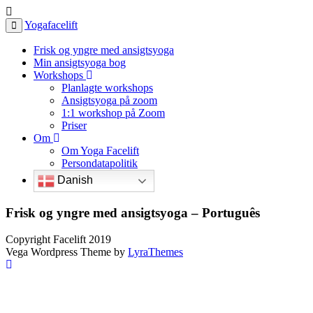
Yogafacelift
Frisk og yngre med ansigtsyoga
Min ansigtsyoga bog
Workshops
Planlagte workshops
Ansigtsyoga på zoom
1:1 workshop på Zoom
Priser
Om
Om Yoga Facelift
Persondatapolitik
Danish
Frisk og yngre med ansigtsyoga – Português
Copyright Facelift 2019
Vega Wordpress Theme by
LyraThemes